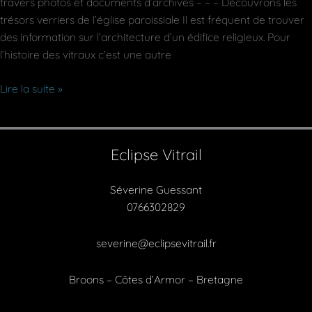
travers photos et documents d’archives – – – Découvrons les
trésors verriers de l’église paroissiale Il est fréquent de trouver
des information sur l’architecture d’un édifice religieux. Pour
l’histoire des vitraux c’est une autre
Histoire
Lire la suite »
des
vitraux
:
Eclipse Vitrail
église
Saint
Séverine Guessant
Pierre
0766302829
de
Broons
severine@eclipsevitrail.fr
(22)
Broons – Côtes d’Armor – Bretagne